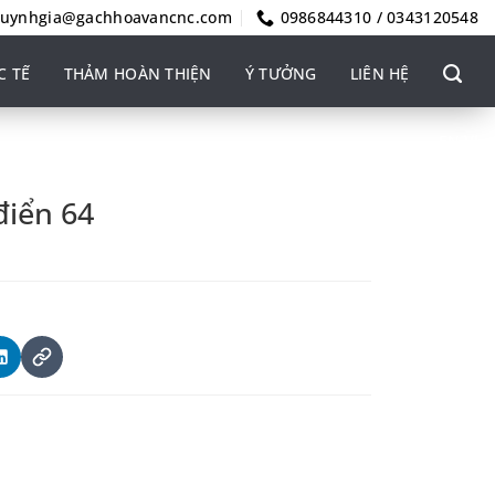
uynhgia@gachhoavancnc.com
0986844310 / 0343120548
C TẾ
THẢM HOÀN THIỆN
Ý TƯỞNG
LIÊN HỆ
EN
VI
điển 64