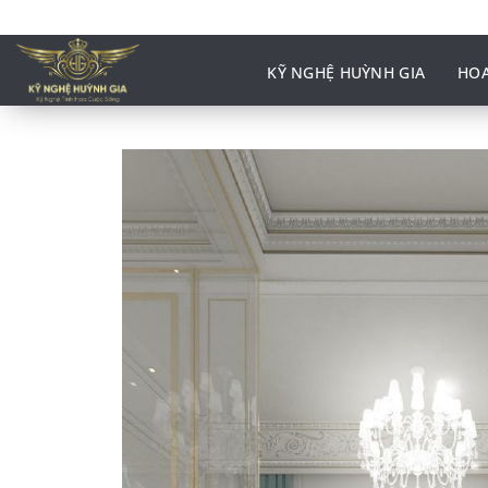
Bỏ
qua
nội
KỸ NGHỆ HUỲNH GIA
HOA
dung