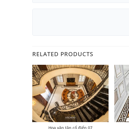
RELATED PRODUCTS
iển 18
Hoa văn tân cổ điển 07