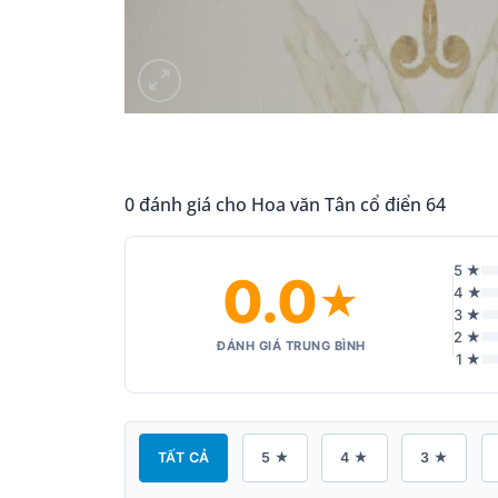
0 đánh giá cho Hoa văn Tân cổ điển 64
5 ★
0.0
★
4 ★
3 ★
2 ★
ĐÁNH GIÁ TRUNG BÌNH
1 ★
TẤT CẢ
5 ★
4 ★
3 ★