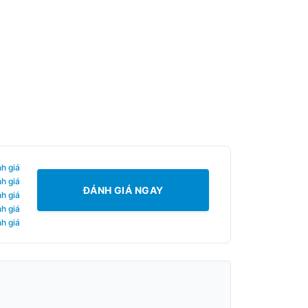
h giá
h giá
ĐÁNH GIÁ NGAY
h giá
h giá
h giá