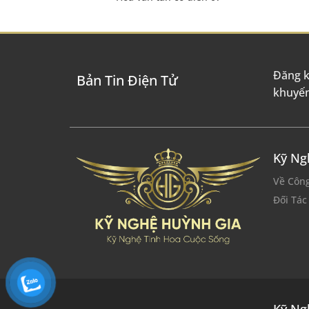
Đăng k
Bản Tin Điện Tử
khuyến
Kỹ Ng
Về Công
Đối Tá
Kỹ Ng