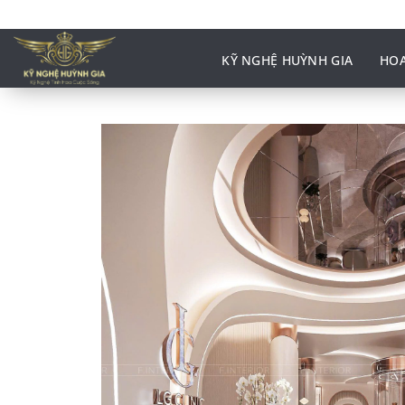
Bỏ
qua
nội
KỸ NGHỆ HUỲNH GIA
HOA
dung