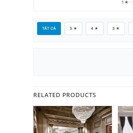
1 ★
TẤT CẢ
5 ★
4 ★
3 ★
RELATED PRODUCTS