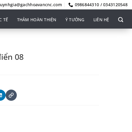
uynhgia@gachhoavancnc.com
0986844310 / 0343120548
C TẾ
THẢM HOÀN THIỆN
Ý TƯỞNG
LIÊN HỆ
EN
VI
điển 08