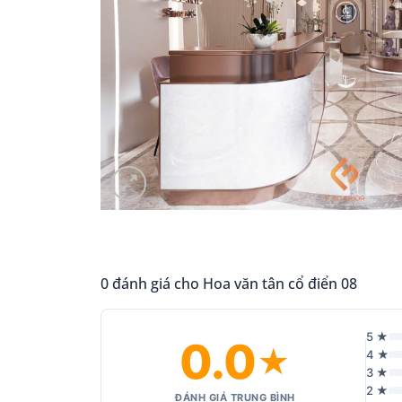
0 đánh giá cho Hoa văn tân cổ điển 08
5 ★
0.0
★
4 ★
3 ★
2 ★
ĐÁNH GIÁ TRUNG BÌNH