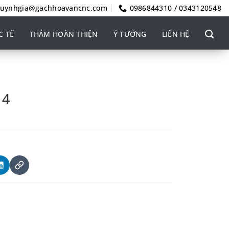
uynhgia@gachhoavancnc.com
0986844310 / 0343120548
C TẾ
THẢM HOÀN THIỆN
Ý TƯỞNG
LIÊN HỆ
EN
VI
14