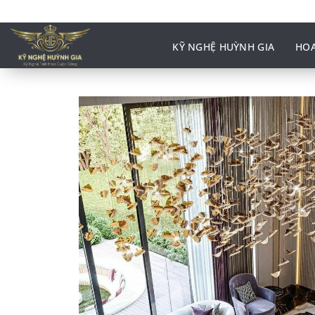
Bỏ
qua
nội
KỸ NGHỆ HUỲNH GIA
HOA
dung