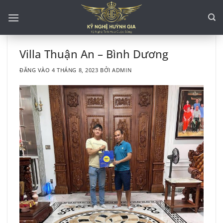
Bỏ
qua
nội
dung
Villa Thuận An – Bình Dương
ĐĂNG VÀO
4 THÁNG 8, 2023
BỞI
ADMIN