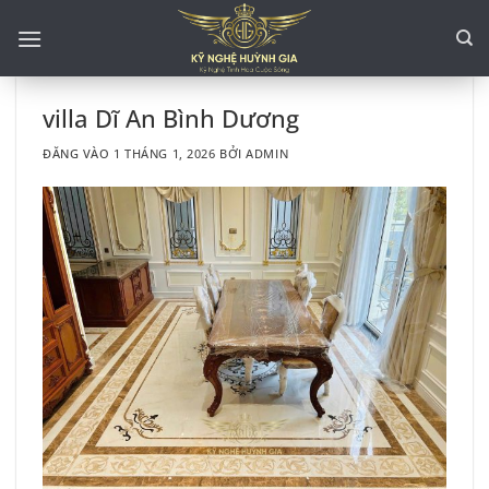
Bỏ
qua
nội
dung
villa Dĩ An Bình Dương
ĐĂNG VÀO
1 THÁNG 1, 2026
BỞI
ADMIN