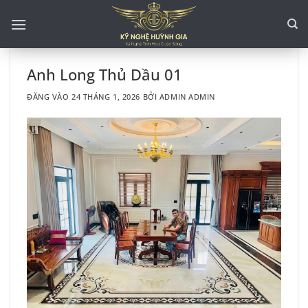
Bỏ
qua
nội
dung
Anh Long Thủ Dầu 01
ĐĂNG VÀO
24 THÁNG 1, 2026
BỞI
ADMIN ADMIN